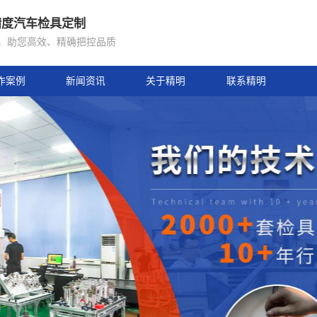
年专注高精度汽车检具定制
骋坚守初心，助您高效、精确把控品质
合作案例
新闻资讯
关于精明