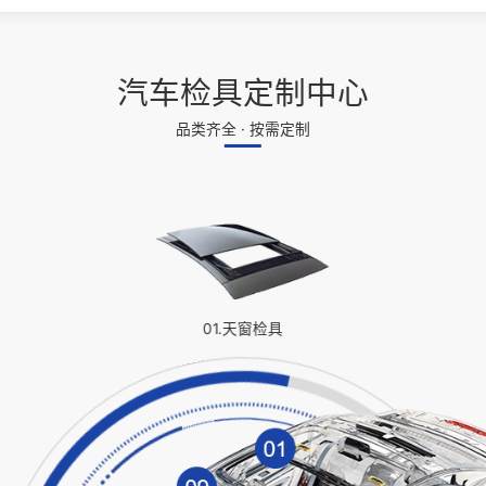
17
1
项
软硬件国家专利
汽车检具定制中
品类齐全 · 按需定制