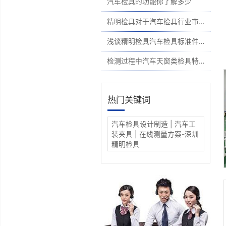
门板检具
仪表检具
精明检具产品中心
汽车检具的功能你了解多少