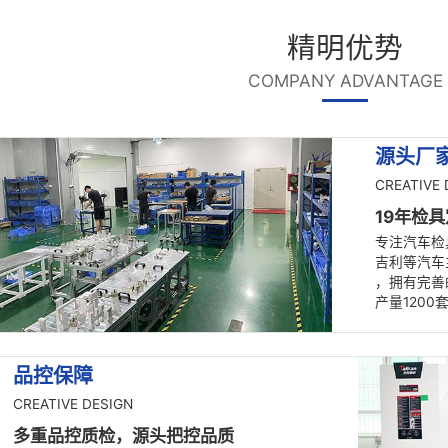
格
质
表面处
底板本体氧化，钢件电镀
产品精
理
度
质量检
厂内三次元检测两次， 三方
货期
测
认证
员工生日┃ 奋斗忙碌的时光里，关怀备至！
精明检具对于汽车检具行业市场发展分析
COMPA
浅谈精明检具汽车检具标准件的保养技巧
检测过程中汽车天窗类检具特性阐述