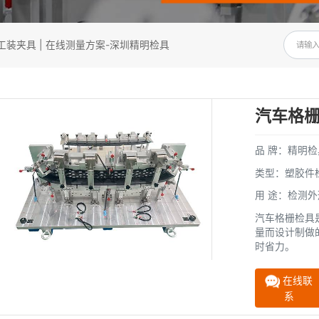
造 | 汽车工装夹具 | 在线测量方案-深圳精明检具
栅检具