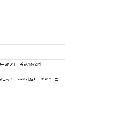
量而设计制做的专用检查工具，比用通用量具检验更省
时省力。
服务热线：
在线联
0755-
系
29455355
产品参数
CT PARAMETER
FIFMFRONT-244
底板铝，本体铝，销子SKD11， 关键部位钢件