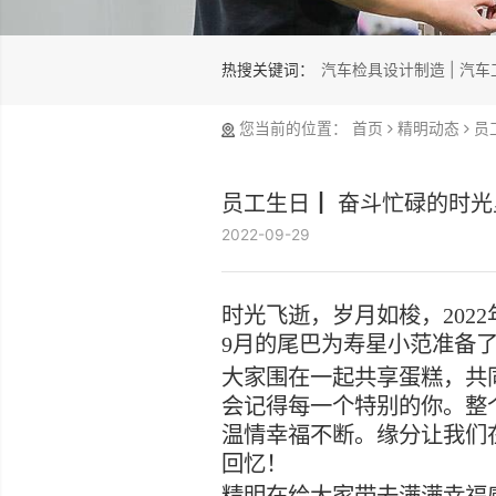
热搜关键词：
汽车检具设计制
您当前的位置：
首页
精
员工生日┃ 奋斗忙
2022-09-29
时光飞逝，岁月如梭
9月的尾巴为寿星小