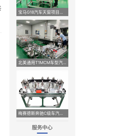
家庭里，一直都
烈，欢声笑语，
留下我们难忘的
工的非凡向心
，共同成长！共
宝马G18汽车天窗项目检具定制案例
北美通用T1MCM车型汽车内饰件检具案例