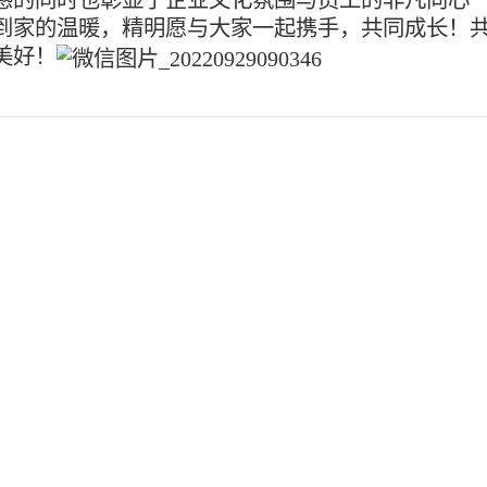
糕，共同分享着生日的喜悦。在精明这个大
你。整个生日会时间虽然短暂，但温馨而热
让我们在最美好的年华相聚在一起，在这里
满幸福感的同时也彰显了企业文化氛围与员
工体会到家的温暖，精明愿与大家一起携手
让家更美好！