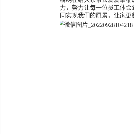
大家围在一起共享蛋
会记得每一个特别的
温情幸福不断。缘分
回忆！
精明在给大家带去满
力，努力让每一位员
同实现我们的愿景，