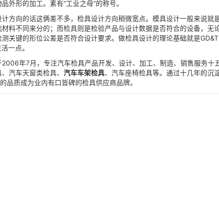
控制产品各种尺寸(例如孔径、空间尺寸等)的简捷工具，提高
如汽车零部件，以替代专门测量工具，如光滑塞规、螺纹塞规、
注塑、吹塑、挤出、压铸或锻压成型、冶炼、冲压等方法得到所
成型物品的工具，这种工具由各种零件构成，不同的模具由不
变来实现物品外形的加工。素有“工业之母”的称号。
一个东西，设计方向的话这俩差不多，检具设计方向稍微宽点。
这是针对基础材料不同来分的；而检具则是检验产品与设计数据
上装夹来检测关键的形位公差是否符合设计要求。做检具设计的
金两大类，灵活一点。
限公司
成立于2006年7月，专注汽车检具产品开发、设计、加
车内饰件检具、汽车天窗类检具、
汽车车架检具
、汽车座椅检具
的技术、质优的品质成为业内有口皆碑的检具供应商品牌。