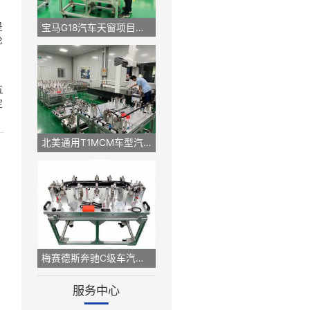
生产效率和控制质量，
外径卡规等。
需产品的各种模子和工
同的零件构成。它主要
模具设计一般来说就是
宝马G18汽车天窗项目检具定制案例
是否符合的设备，无论
理论基础就是GD&T
工、制造、销售服务十五
等。通过十几年的沉淀
北美通用T1MCM车型汽车内饰件检具案例