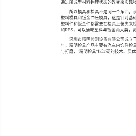
检具是工业生产企业用于
适用于大批量生产的产品，
模具是工业生产上用以
具。 简而言之，模具是用来
通过所成型材料物理状态的改
所以模具和检具不是同
塑料模具和钣金冲压模具，
塑料件和钣金件都需要在检具
和RPS，可以通吃塑料与钣
深圳市精明检测设备有
年，精明检具产品主要有汽
与打磨，“精明检具”以过硬