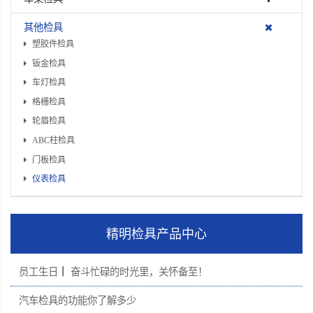
其他检具
塑胶件检具
钣金检具
车灯检具
格栅检具
轮眉检具
ABC柱检具
门板检具
仪表检具
精明检具产品中心
员工生日┃ 奋斗忙碌的时光里，关怀备至！
汽车检具的功能你了解多少